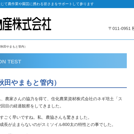
通じて農作業や園芸に携わる皆さまをサポートして参ります
〒011-09
A秋田やまもと管内）
ON TEST
秋田やまもと管内）
さん、農家さんの協力を得て、住化農業資材株式会社のネギ培土「ス
、2回目の経過観察をしてきました。
すごく早いですね。私、農協さんも驚きました。
成長が止まらないのがスミソイル800太の特性との事でした。