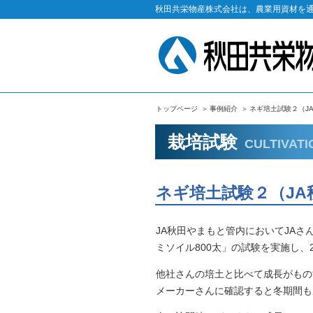
秋田共栄物産株式会社は、農業用資材を
トップページ
事例紹介
ネギ培土試験２（J
栽培試験
CULTIVATI
ネギ培土試験２（JA
JA秋田やまもと管内においてJA
ミソイル800太」の試験を実施し
他社さんの培土と比べて成長がもの
メーカーさんに確認すると冬期間も