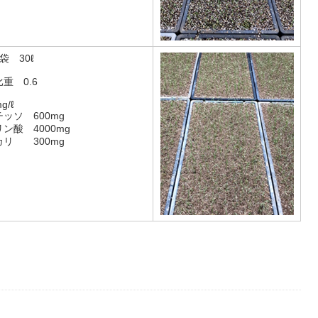
1袋 30ℓ
比重 0.6
g/ℓ
チッソ 600mg
リン酸 4000mg
カリ 300mg